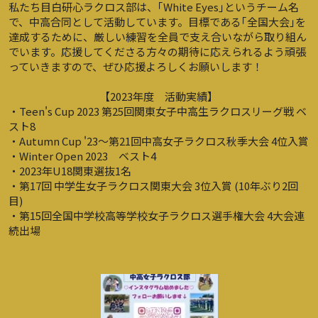
私たち目白研心ラクロス部は、｢White Eyes｣というチーム名
で、中高合同として活動しています。目標である｢全国大会｣を
達成するために、厳しい練習を全員で支え合いながら取り組ん
でいます。応援してくださる方々の期待に応えられるよう頑張
っていきますので、ぜひ応援よろしくお願いします！
【2023年度　活動実績】
・Teen's Cup 2023 第25回関東女子中高生ラクロスリーグ戦 ベ
スト8
・Autumn Cup '23～第21回中高女子ラクロス秋季大会 4位入賞
・Winter Open 2023　ベスト4
・2023年U18関東選抜1名
・第17回 中学生女子ラクロス関東大会 3位入賞 (10年ぶり2回
目)
・第15回全国中学校高等学校女子ラクロス選手権大会 4大会連
続出場