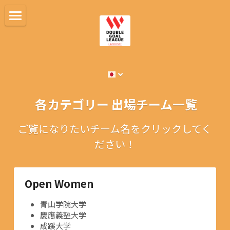
×
ストアカテゴリー
トップページ
すべてのカテゴリー
リーグについて
2025秋冬シーズン
 各カテゴリー 出場チーム一覧
リーグに参加する
ご覧になりたいチーム名をクリックしてく
ダブル・ゴールとは
ださい！
お問い合わせ
検索
Open Women
日本語
青山学院大学
慶應義塾大学
成蹊大学
日本語