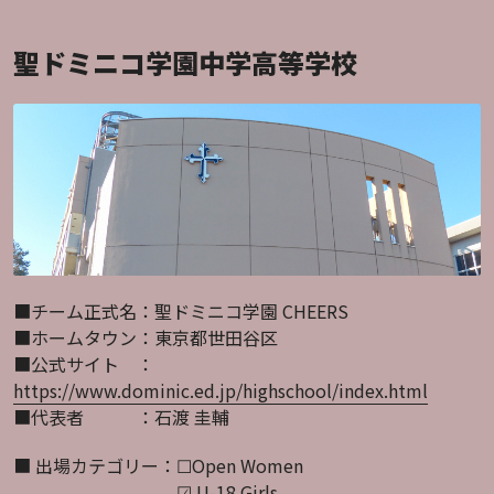
聖ドミニコ学園中学高等学校
■チーム正式名：聖ドミニコ学園 CHEERS
■ホームタウン：東京都世田谷区
■公式サイト　：
https://www.dominic.ed.jp/highschool/index.html
■代表者　　　：石渡 圭輔
■ 出場カテゴリー：☐Open Women
　　　　　　　　　 ☑ U-18 Girls