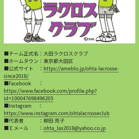
■チーム正式名：大田ラクロスクラブ
■ホームタウン：東京都大田区
■公式サイト　：
https://ameblo.jp/ohta-lacrosse-
since2018/
■Facebook　  ：
https://www.facebook.com/profile.php?
id=100047698496205
■Instagram　 ：
https://www.instagram.com/ohtalacrosseclub
■代表者　　　：柳田 亮子
■Ｅメール　　：
ohta_lax2018@yahoo.co.jp