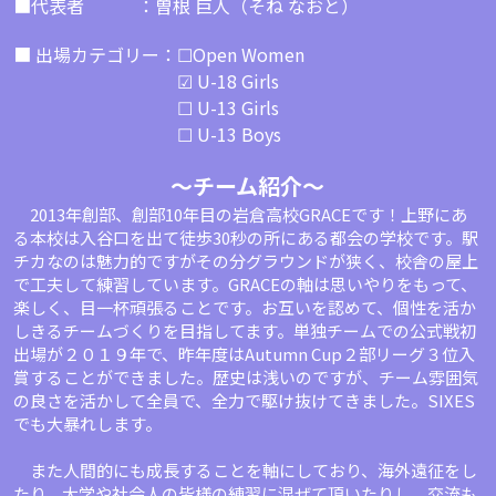
■代表者　　　：曽根 巨人（そね なおと）
■ 出場カテゴリー：☐Open Women
　　　　　　　　　 ☑ U-18 Girls
　　　　　　　　　 ☐ U-13 Girls
　　　　　　　　　 ☐ U-13 Boys
～チーム紹介～
　2013年創部、創部10年目の岩倉高校GRACEです！上野にあ
る本校は入谷口を出て徒歩30秒の所にある都会の学校です。駅
チカなのは魅力的ですがその分グラウンドが狭く、校舎の屋上
で工夫して練習しています。GRACEの軸は思いやりをもって、
楽しく、目一杯頑張ることです。お互いを認めて、個性を活か
しきるチームづくりを目指してます。単独チームでの公式戦初
出場が２０１９年で、昨年度はAutumn Cup２部リーグ３位入
賞することができました。歴史は浅いのですが、チーム雰囲気
の良さを活かして全員で、全力で駆け抜けてきました。SIXES
でも大暴れします。
　また人間的にも成長することを軸にしており、海外遠征をし
たり、大学や社会人の皆様の練習に混ぜて頂いたりし、交流も