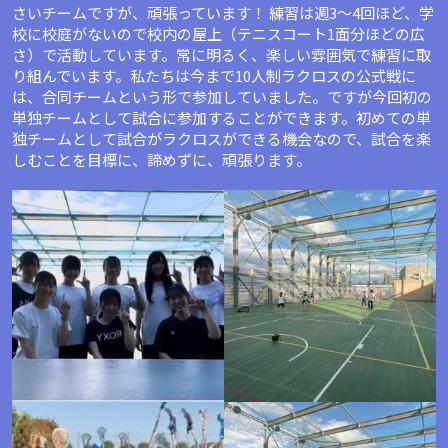
さいチームですが、頑張っています！ 練習は週3〜4回ほど、学
校に校庭がないので校内の屋上（テニスコート1面分ほどの広
さ）で活動しています。常に明るく、楽しい雰囲気で練習に取
り組んでいます。私たちは今まで10人制ラクロスの公式戦に
は、合同チームという形で参加していました。ですが今回初の
単独チームとして試合に参加することができます。初めての単
独チームとして試合がラクロスができる機会なので、試合を楽
しむことを目標に、諦めずに、頑張ります。