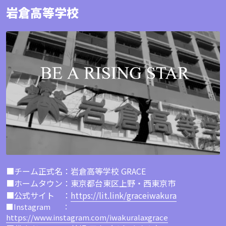
岩倉高等学校
■チーム正式名：岩倉高等学校 GRACE
■ホームタウン：東京都台東区上野・西東京市
■公式サイト　：
https://lit.link/graceiwakura
■Instagram　   ：
https://www.instagram.com/iwakuralaxgrace